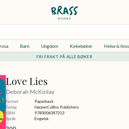
rosa
Barn
Ungdom
Kokebøker
Helse & livss
FRI FRAKT PÅ ALLE BØKER
Love Lies
Deborah McKinlay
Format
Paperback
Forlag
HarperCollins Publishers
ISBN
9780006387213
Språk
Engelsk
200,-