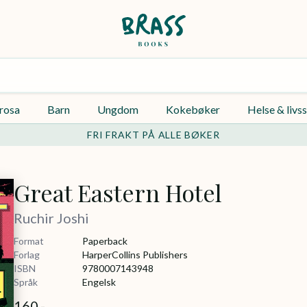
rosa
Barn
Ungdom
Kokebøker
Helse & livss
FRI FRAKT PÅ ALLE BØKER
Great Eastern Hotel
Ruchir Joshi
Format
Paperback
Forlag
HarperCollins Publishers
ISBN
9780007143948
Språk
Engelsk
160,-