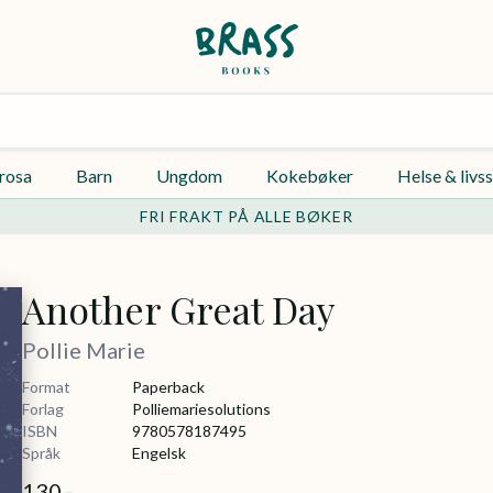
rosa
Barn
Ungdom
Kokebøker
Helse & livss
FRI FRAKT PÅ ALLE BØKER
Another Great Day
Pollie Marie
Format
Paperback
Forlag
Polliemariesolutions
ISBN
9780578187495
Språk
Engelsk
130,-