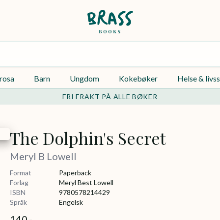
rosa
Barn
Ungdom
Kokebøker
Helse & livss
FRI FRAKT PÅ ALLE BØKER
The Dolphin's Secret
Meryl B Lowell
Format
Paperback
Forlag
Meryl Best Lowell
ISBN
9780578214429
Språk
Engelsk
140,-