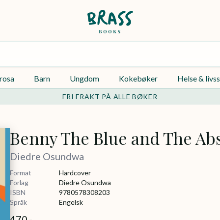
rosa
Barn
Ungdom
Kokebøker
Helse & livss
FRI FRAKT PÅ ALLE BØKER
Benny The Blue and The Ab
Diedre Osundwa
Format
Hardcover
Forlag
Diedre Osundwa
ISBN
9780578308203
Språk
Engelsk
470,-